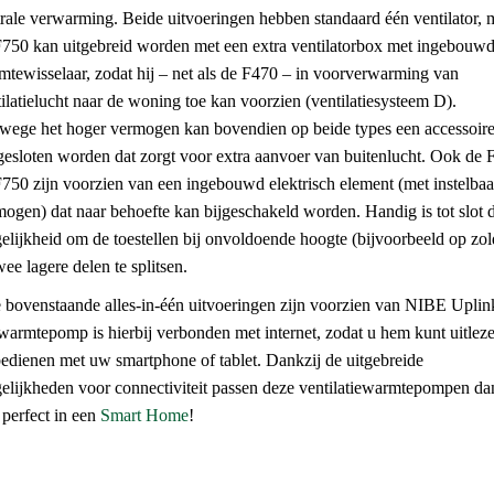
rale verwarming. Beide uitvoeringen hebben standaard één ventilator, 
F750 kan uitgebreid worden met een extra ventilatorbox met ingebouw
tewisselaar, zodat hij – net als de F470 – in voorverwarming van
ilatielucht naar de woning toe kan voorzien (ventilatiesysteem D).
wege het hoger vermogen kan bovendien op beide types een accessoir
gesloten worden dat zorgt voor extra aanvoer van buitenlucht. Ook de 
750 zijn voorzien van een ingebouwd elektrisch element (met instelbaa
ogen) dat naar behoefte kan bijgeschakeld worden. Handig is tot slot 
lijkheid om de toestellen bij onvoldoende hoogte (bijvoorbeeld op zol
wee lagere delen te splitsen.
e bovenstaande alles-in-één uitvoeringen zijn voorzien van NIBE Uplin
warmtepomp is hierbij verbonden met internet, zodat u hem kunt uitlez
bedienen met uw smartphone of tablet. Dankzij de uitgebreide
elijkheden voor connectiviteit passen deze ventilatiewarmtepompen da
perfect in een
Smart Home
!