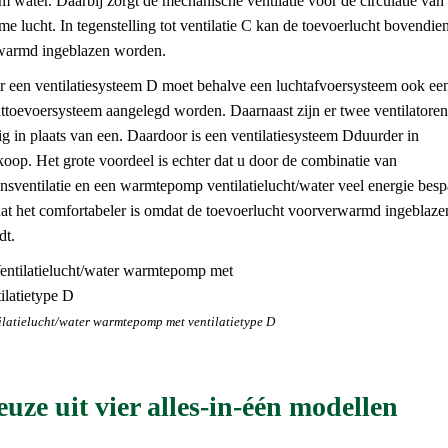
 water. Daarbij zorgt de mechanische ventilatie voor de circulatie van
e lucht. In tegenstelling tot ventilatie C kan de toevoerlucht bovendie
warmd ingeblazen worden.
r een ventilatiesysteem D moet behalve een luchtafvoersysteem ook ee
ttoevoersysteem aangelegd worden. Daarnaast zijn er twee ventilatoren
g in plaats van een. Daardoor is een ventilatiesysteem Dduurder in
oop. Het grote voordeel is echter dat u door de combinatie van
nsventilatie en een warmtepomp ventilatielucht/water veel energie besp
dat het comfortabeler is omdat de toevoerlucht voorverwarmd ingeblaze
dt.
ilatielucht/water warmtepomp met ventilatietype D
uze uit vier alles-in-één modellen