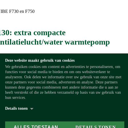
30: extra compacte
ntilatielucht/water warmtepomp
t u weinig inbouwruimte, dan kunt u ook kiezen voor de F130. Deze
Deze website maakt gebruik van cookies
We gebruiken cookies om content en advertenties te personaliseren, om
taat uit twee delen: een compacte ventilatielucht warmtepomp die same
functies voor social media te bieden en om ons websiteverkeer te
een losse boiler van 126 of 263 liter een warmtepompboiler vormt.
analyseren. Ook delen we informatie over uw gebruik van onze site met
onze partners voor social media, adverteren en analyse. Deze partners
kunnen deze gegevens combineren met andere informatie die u aan ze
heeft verstrekt of die ze hebben verzameld op basis van uw gebruik van
 belangrijkste voordelen van NIBE
hun services.
ntilatielucht/water warmtepompen
Details tonen
oogwaardige Zweedse kwaliteitsproducten met bewezen degelijkheid
Over
Cookieverklaring
ALLES TOESTAAN
DETAILS TONEN