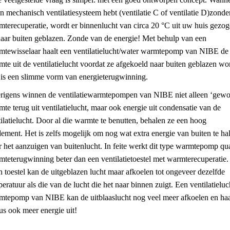
n mechanisch ventilatiesysteem hebt (ventilatie C of ventilatie D)zonde
mterecuperatie, wordt er binnenlucht van circa 20 °C uit uw huis gezo
naar buiten geblazen. Zonde van de energie! Met behulp van een
mtewisselaar haalt een ventilatielucht/water warmtepomp van NIBE de
te uit de ventilatielucht voordat ze afgekoeld naar buiten geblazen wo
 is een slimme vorm van energieterugwinning.
rigens winnen de ventilatiewarmtepompen van NIBE niet alleen ‘gewo
te terug uit ventilatielucht, maar ook energie uit condensatie van de
ilatielucht. Door al die warmte te benutten, behalen ze een hoog
ement. Het is zelfs mogelijk om nog wat extra energie van buiten te ha
 het aanzuigen van buitenlucht. In feite werkt dit type warmtepomp qu
teterugwinning beter dan een ventilatietoestel met warmterecuperatie.
 toestel kan de uitgeblazen lucht maar afkoelen tot ongeveer dezelfde
eratuur als die van de lucht die het naar binnen zuigt. Een ventilatieluc
mtepomp van NIBE kan de uitblaaslucht nog veel meer afkoelen en haa
us ook meer energie uit!