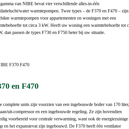
 gamma van NIBE bevat vier verschillende alles-in-één
tilatielucht/water warmtepompen. Twee types – de F370 en F470 – zijn
chikte warmtepompen voor appartementen en woningen met een
mtebehoefte tot circa 3 kW. Heeft uw woning een warmtebehoefte tot c
, dan passen de types F730 en F750 beter bij uw situatie.
370 en F470
 complete units zijn voorzien van een ingebouwde boiler van 170 liter
 aan/uit-compressor en een ingebouwde regeling. Ze zijn bovendien
ledig voorbereid voor centrale verwarming, want ook de energiezuinige
p en het expansievat zijn ingebouwd. De F370 heeft één ventilator