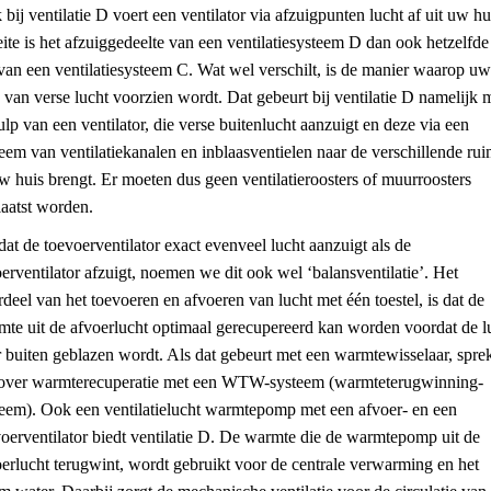
bij ventilatie D voert een ventilator via afzuigpunten lucht af uit uw hu
eite is het afzuiggedeelte van een ventilatiesysteem D dan ook hetzelfde
van een ventilatiesysteem C. Wat wel verschilt, is de manier waarop uw
 van verse lucht voorzien wordt. Dat gebeurt bij ventilatie D namelijk 
lp van een ventilator, die verse buitenlucht aanzuigt en deze via een
eem van ventilatiekanalen en inblaasventielen naar de verschillende rui
w huis brengt. Er moeten dus geen ventilatieroosters of muurroosters
laatst worden.
t de toevoerventilator exact evenveel lucht aanzuigt als de
erventilator afzuigt, noemen we dit ook wel ‘balansventilatie’. Het
deel van het toevoeren en afvoeren van lucht met één toestel, is dat de
mte uit de afvoerlucht optimaal gerecupereerd kan worden voordat de l
 buiten geblazen wordt. Als dat gebeurt met een warmtewisselaar, spre
over warmterecuperatie met een WTW-systeem (warmteterugwinning-
teem). Ook een ventilatielucht warmtepomp met een afvoer- en een
oerventilator biedt ventilatie D. De warmte die de warmtepomp uit de
erlucht terugwint, wordt gebruikt voor de centrale verwarming en het