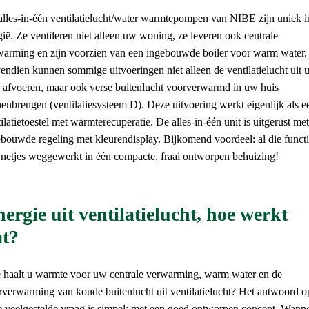
alles-in-één ventilatielucht/water warmtepompen van NIBE zijn uniek i
ië. Ze ventileren niet alleen uw woning, ze leveren ook centrale
warming en zijn voorzien van een ingebouwde boiler voor warm water.
ndien kunnen sommige uitvoeringen niet alleen de ventilatielucht uit
s afvoeren, maar ook verse buitenlucht voorverwarmd in uw huis
enbrengen (ventilatiesysteem D). Deze uitvoering werkt eigenlijk als e
ilatietoestel met warmterecuperatie. De alles-in-één unit is uitgerust me
bouwde regeling met kleurendisplay. Bijkomend voordeel: al die funct
n netjes weggewerkt in één compacte, fraai ontworpen behuizing!
ergie uit ventilatielucht, hoe werkt
at?
 haalt u warmte voor uw centrale verwarming, warm water en de
rverwarming van koude buitenlucht uit ventilatielucht? Het antwoord o
e veelgestelde vraag is simpel: met een goed ontworpen concept. Wann