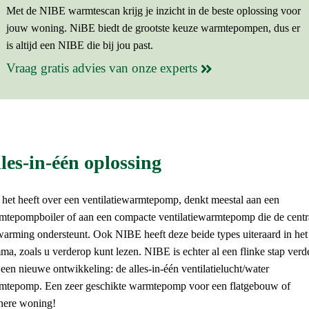
Met de NIBE warmtescan krijg je inzicht in de beste oplossing voor
jouw woning. NiBE biedt de grootste keuze warmtepompen, dus
er
is altijd een NIBE die bij jou past
.
Vraag gratis advies van onze experts
les-in-één oplossing
 het heeft over een ventilatiewarmtepomp, denkt meestal aan een
mtepompboiler of aan een compacte ventilatiewarmtepomp die de centr
warming ondersteunt. Ook NIBE heeft deze beide types uiteraard in het
a, zoals u verderop kunt lezen. NIBE is echter al een flinke stap verd
een nieuwe ontwikkeling: de alles-in-één ventilatielucht/water
mtepomp. Een zeer geschikte warmtepomp voor een flatgebouw of
inere woning!