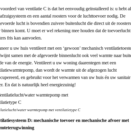
voordeel van ventilatie C is dat het eenvoudig geïnstalleerd is: u hebt a
afzuigsysteem en een aantal roosters voor de luchttoevoer nodig. De
evoerde lucht is bovendien zuivere buitenlucht die direct uit de roosters
r binnen komt. U moet er wel rekening mee houden dat de toevoerlucht 
ers fris kan aanvoelen.
eer u uw huis ventileert met een ‘gewoon’ mechanisch ventilatietoeste
dwijnt samen met de afgevoerde binnenlucht ook veel warmte naar buit
de van de energie. Ventileert u uw woning daarentegen met een
tilatiewarmtepomp, dan wordt de warmte uit de afgezogen lucht
ecupereerd, en gebruikt voor het verwarmen van uw huis én uw sanitair
r. En dat is natuurlijk heel energiezuinig!
ilatielucht/water warmtepomp met ventilatietype C
tilatiesysteem D: mechanische toevoer en mechanische afvoer met
mteterugwinning