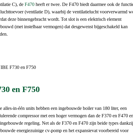
tilatie C), de
F470
heeft er twee. De F470 biedt daarmee ook de functi
luchttoevoer (ventilatie D), waarbij de ventilatielucht voorverwarmd w
dat deze binnengebracht wordt. Tot slot is een elektrisch element
ebouwd (met instelbaar vermogen) dat desgewenst bijgeschakeld kan
den.
730 en F750
 alles-in-één units hebben een ingebouwde boiler van 180 liter, een
ulerende compressor met een hoger vermogen dan de F370 en F470 e
ingebouwde regeling. Net als de F370 en F470 zijn beide types dankzi
ebouwde energiezuinige cv-pomp en het expansievat voorbereid voor